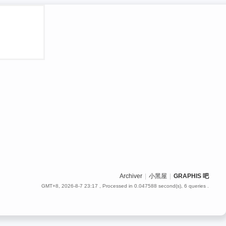
Archiver
|
小黑屋
|
GRAPHIS 吧
GMT+8, 2026-8-7 23:17
, Processed in 0.047588 second(s), 6 queries .