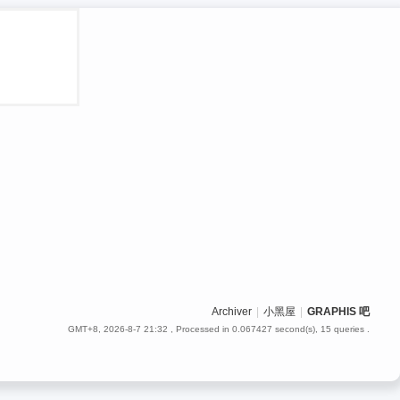
Archiver
|
小黑屋
|
GRAPHIS 吧
GMT+8, 2026-8-7 21:32
, Processed in 0.067427 second(s), 15 queries .