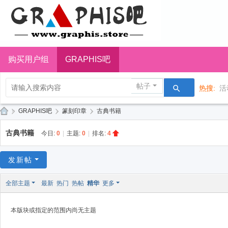
购买用户组
GRAPHIS吧
帖子
热搜:
活
»
GRAPHIS吧
›
篆刻印章
›
古典书籍
G
古典书籍
今日:
0
|
主题:
0
|
排名:
4
R
A
发新帖
P
全部主题
最新
热门
热帖
精华
更多
H
IS
本版块或指定的范围内尚无主题
摄